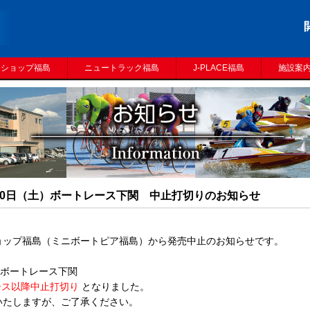
トショップ福島
ニュートラック福島
J-PLACE福島
施設案
10日（土）ボートレース下関 中止打切りのお知らせ
ョップ福島（ミニボートピア福島）から発売中止のお知らせです。
 ボートレース下関
ース以降中止打切り
となりました。
いたしますが、ご了承ください。