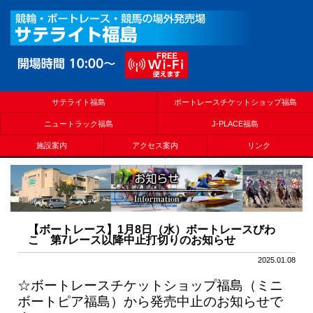
サテライト福島
ボートレースチケットショップ福島
ニュートラック福島
J-PLACE福島
施設案内
アクセス案内
リンク
【ボートレース】1月8日（水）ボートレースびわ
こ 第7レース以降中止打切りのお知らせ
2025.01.08
☆ボートレースチケットショップ福島（ミニ
ボートピア福島）から発売中止のお知らせで