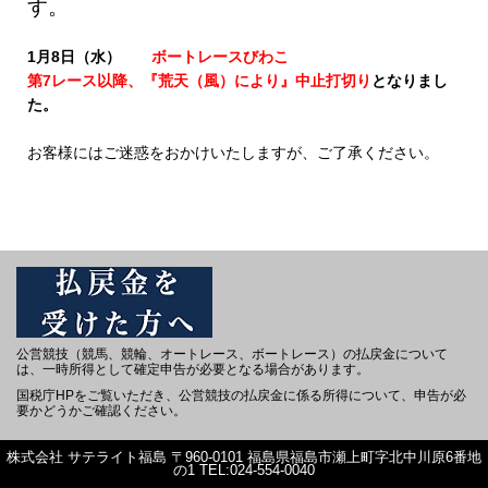
す。
1月8日（水）
ボートレースびわこ
第7レース以降、『荒天（風）により』中止打切り
となりまし
た。
お客様にはご迷惑をおかけいたしますが、ご了承ください。
公営競技（競馬、競輪、オートレース、ボートレース）の払戻金について
は、一時所得として確定申告が必要となる場合があります。
国税庁HPをご覧いただき、公営競技の払戻金に係る所得について、申告が必
要かどうかご確認ください。
株式会社 サテライト福島 〒960-0101 福島県福島市瀬上町字北中川原6番地
の1 TEL:024-554-0040