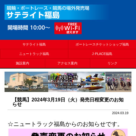
サテライト福島
ボートレースチケットショップ福島
ニュートラック福島
J-PLACE福島
施設案内
アクセス案内
リンク
【競馬】2024年3月19日（火）発売日程変更のお知
らせ
2024.03.19
☆ニュートラック福島からのお知らせです。