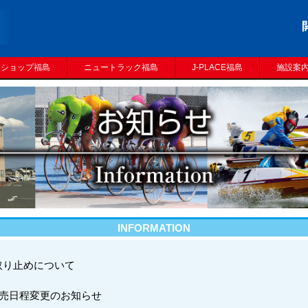
トショップ福島
ニュートラック福島
J-PLACE福島
施設案
INFORMATION
取り止めについて
発売日程変更のお知らせ